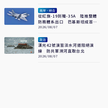
兩岸、綜合
從紅旗-19到殲-35A 陸推整體
防務體系出口 巴基斯坦成首要
合作案例
2026/08/07
政治
漢光42號演習淡水河道阻絕演
練 防共軍溯河直取台北
2026/08/07