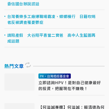
委信國台辦說謊話
台灣養樂多工廠爆職場霸凌、蟑螂橫行 日籍吹哨
者反被調查罹憂鬱症
請陪產假 大谷翔平喜當二寶爸 高中人生藍圖再
成話題
熱門文章
PR・台灣癌症基金會
立即諮詢HPV！是對自己健康最好
的投資，把握現在不嫌晚！
【何溢誠專欄】何溢誠：賴清德為何