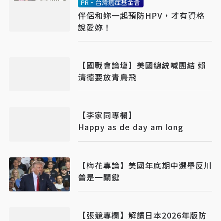
PR・台灣癌症基金會
伴侶和妳一起預防HPV，才有資格
說愛妳！
【國戰會論壇】美國總統喊團結 賴
清德要放青鳥飛
【李家同專欄】
Happy as de day am long
【梅花專論】美國年底期中選舉反川
普是一關鍵
【張競專欄】解讀日本2026年版防