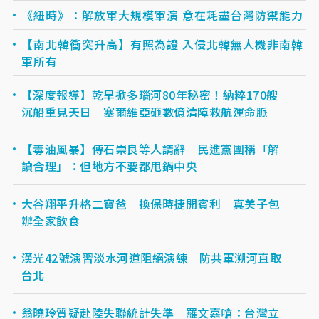
《紐時》：解放軍大規模軍演 意在耗盡台灣防禦能力
【南北韓衝突升高】有照為證 入侵北韓無人機非南韓
軍所有
【深度報導】乾旱掀多瑙河80年秘密！納粹170艘
沉船重見天日 塞爾維亞砸數億清障救航運命脈
【毒油風暴】傳石崇良等人請辭 民進黨團稱「解
讀合理」：但地方不要都甩鍋中央
大谷翔平升格二寶爸 換保時捷開賓利 真美子包
辦全家飲食
漢光42號演習淡水河道阻絕演練 防共軍溯河直取
台北
翁曉玲質疑赴陸失聯統計失準 羅文嘉嗆：台灣立