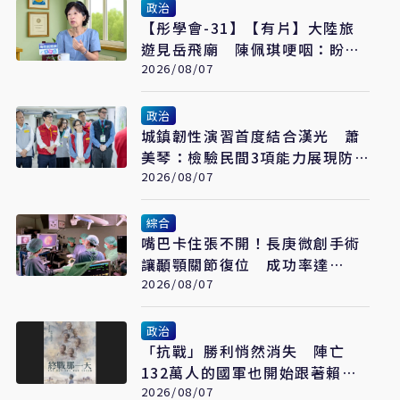
政治
【彤學會-31】【有片】大陸旅
遊見岳飛廟 陳佩琪哽咽：盼能
為柯文哲京華城案平反
2026/08/07
政治
城鎮韌性演習首度結合漢光 蕭
美琴：檢驗民間3項能力展現防
衛韌性
2026/08/07
綜合
嘴巴卡住張不開！長庚微創手術
讓顳顎關節復位 成功率達
97%
2026/08/07
政治
「抗戰」勝利悄然消失 陣亡
132萬人的國軍也開始跟著賴清
德喊「終戰」了
2026/08/07