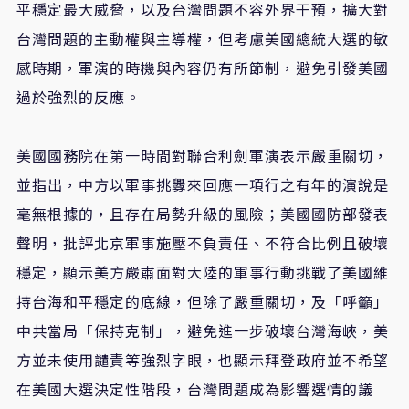
平穩定最大威脅，以及台灣問題不容外界干預，擴大對
台灣問題的主動權與主導權，但考慮美國總統大選的敏
感時期，軍演的時機與內容仍有所節制，避免引發美國
過於強烈的反應。
美國國務院在第一時間對聯合利劍軍演表示嚴重關切，
並指出，中方以軍事挑釁來回應一項行之有年的演說是
毫無根據的，且存在局勢升級的風險；美國國防部發表
聲明，批評北京軍事施壓不負責任、不符合比例且破壞
穩定，顯示美方嚴肅面對大陸的軍事行動挑戰了美國維
持台海和平穩定的底線，但除了嚴重關切，及「呼籲」
中共當局「保持克制」，避免進一步破壞台灣海峽，美
方並未使用譴責等強烈字眼，也顯示拜登政府並不希望
在美國大選決定性階段，台灣問題成為影響選情的議