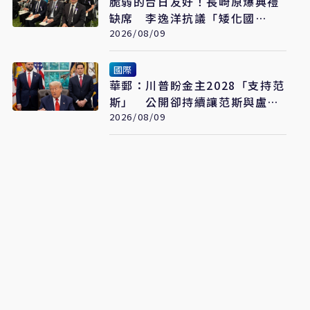
脆弱的台日友好！長崎原爆典禮
缺席 李逸洋抗議「矮化國
格」：日媒揭長崎特殊安排
2026/08/09
國際
華郵：川普盼金主2028「支持范
斯」 公開卻持續讓范斯與盧比
奧較勁接班
2026/08/09