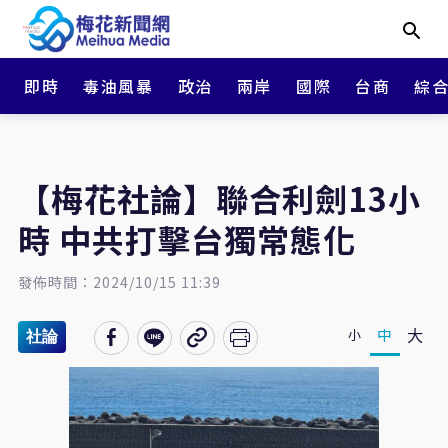
即時
毒油風暴
政治
兩岸
國際
台商
綜
【梅花社論】聯合利劍13小
時 中共打擊台獨常態化
發佈時間：2024/10/15 11:39
大
中
小
社論