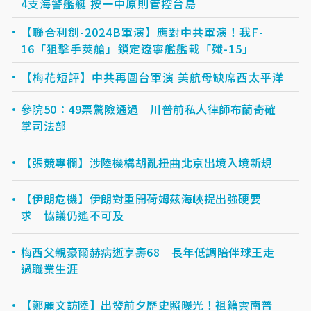
4支海警艦艇 按一中原則管控台島
【聯合利劍-2024B軍演】應對中共軍演！我F-
16「狙擊手莢艙」鎖定遼寧艦艦載「殲-15」
【梅花短評】中共再圍台軍演 美航母缺席西太平洋
參院50：49票驚險通過 川普前私人律師布蘭奇確
掌司法部
【張競專欄】涉陸機構胡亂扭曲北京出境入境新規
【伊朗危機】伊朗對重開荷姆茲海峽提出強硬要
求 協議仍遙不可及
梅西父親豪爾赫病逝享壽68 長年低調陪伴球王走
過職業生涯
【鄭麗文訪陸】出發前夕歷史照曝光！祖籍雲南普