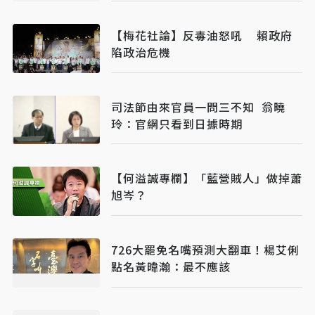
【梅花社論】反毒油怒吼 賴政府
陷政治危機
司法節由來官員一問三不知 翁曉
玲：官網只看到日據時期
【何溢誠專欄】「藍營賊人」做掉蕭
旭岑？
726大罷免名嘴預測大翻車！楊艾俐
點名黃暐瀚：最不應該