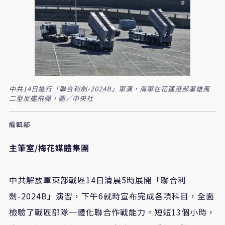
中共14日進行「聯合利劍-2024B」軍演，海軍在花蓮港部署雄風
二型反艦飛彈，圖／中央社
編輯部
主筆室/
梅花媒體集團
中共解放軍東部戰區14日清晨5時展開「聯合利
劍-2024B」演習，下午6就時宣布完成各項科目，全面
檢驗了戰區部隊一體化聯合作戰能力。短短13個小時，