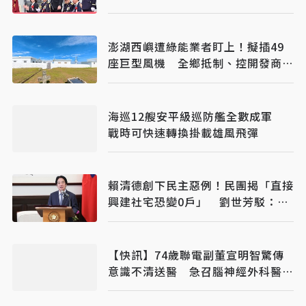
警戒
澎湖西嶼遭綠能業者盯上！擬插49
座巨型風機 全鄉抵制、控開發商打
消耗戰
海巡12艘安平級巡防艦全數成軍
戰時可快速轉換掛載雄風飛彈
賴清德創下民主惡例！民團揭「直接
興建社宅恐變0戶」 劉世芳駁：以
偏概全
【快訊】74歲聯電副董宣明智驚傳
意識不清送醫 急召腦神經外科醫開
刀