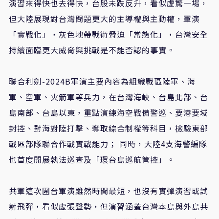
演習來得快也去得快，台股未跌反升，看似虛驚一場，
但大陸展現對台灣問題更大的主導權與主動權，軍演
「實戰化」，灰色地帶戰術脅迫「常態化」，台灣安全
持續面臨更大威脅與挑戰是不能否認的事實。
聯合利劍-2024B軍演主要內容為組織戰區陸軍、海
軍、空軍、火箭軍等兵力，在台灣海峽、台島北部、台
島南部、台島以東，重點演練海空戰備警巡、要港要域
封控、對海對陸打擊、奪取綜合制權等科目，檢驗東部
戰區部隊聯合作戰實戰能力； 同時，大陸4支海警編隊
也首度開展執法巡查及「環台島巡航管控」。
共軍這次圍台軍演雖然時間最短，也沒有實彈演習或試
射飛彈，看似虛張聲勢，但演習涵蓋台灣本島與外島共