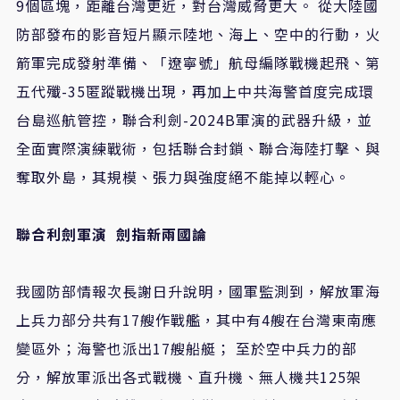
9個區塊，距離台灣更近，對台灣威脅更大。 從大陸國
防部發布的影音短片顯示陸地、海上、空中的行動，火
箭軍完成發射準備、「遼寧號」航母編隊戰機起飛、第
五代殲-35匿蹤戰機出現，再加上中共海警首度完成環
台島巡航管控，聯合利劍-2024B軍演的武器升級，並
全面實際演練戰術，包括聯合封鎖、聯合海陸打擊、與
奪取外島，其規模、張力與強度絕不能掉以輕心。
聯合利劍軍演 劍指新兩國論
我國防部情報次長謝日升說明，國軍監測到，解放軍海
上兵力部分共有17艘作戰艦，其中有4艘在台灣東南應
變區外；海警也派出17艘船艇； 至於空中兵力的部
分，解放軍派出各式戰機、直升機、無人機共125架