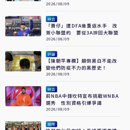
看懂「多層次安全」
2026/08/09
綜合
「費仔」遭DFA後重返水手 改
簽小聯盟約 要從3A拚回大聯盟
2026/08/09
評論
【陳朝平專欄】顛倒黑白不能改
變他們防疫不力的黑歷史！
2026/08/09
綜合
前NBA中鋒坎特宣布挑戰WNBA
選秀 性別資格引爆爭議
2026/08/09
國際