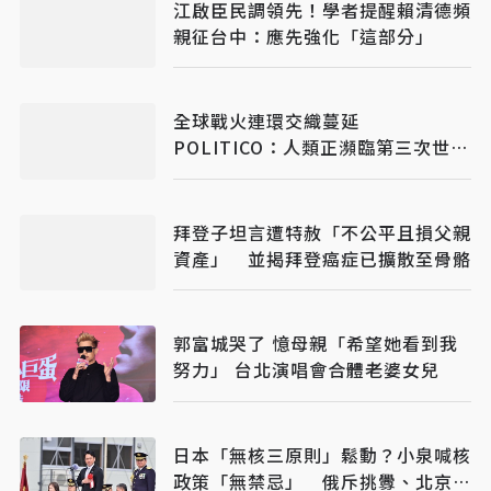
江啟臣民調領先！學者提醒賴清德頻
親征台中：應先強化「這部分」
全球戰火連環交織蔓延
POLITICO：人類正瀕臨第三次世界
大戰
拜登子坦言遭特赦「不公平且損父親
資產」 並揭拜登癌症已擴散至骨骼
郭富城哭了 憶母親「希望她看到我
努力」 台北演唱會合體老婆女兒
日本「無核三原則」鬆動？小泉喊核
政策「無禁忌」 俄斥挑釁、北京早