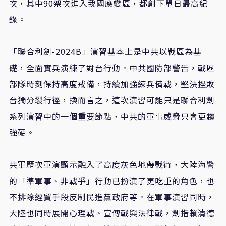
次，其中90架次進入我國應變區，都創下單日最高紀
錄。
「聯合利劍-2024B」演習基本上是中共以戰區為基
礎，全面實兵演練了對台行動。中共國防部警告，戰區
部隊時刻保持高度戒備，持續加強練兵備戰，堅決挫敗
台獨分裂行徑，換而言之，這次演習可能只是聯合利劍
系列演習中的一個重要節點，中共的軍事威脅只會更趨
強硬。
共軍歷次軍演顯示融入了高度灰色地帶戰術，大陸海警
的「準軍事、非戰爭」行動已扮演了更吃重的角色，也
不排除經貿手段反制民進黨政府等。在軍事演習同時，
大陸也同時展開心理戰、宣傳戰與法律戰，劍指賴清德