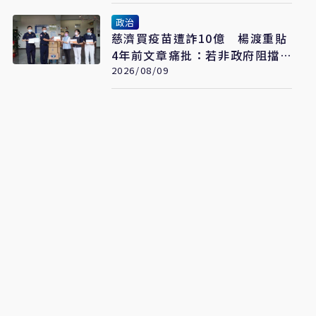
政治
慈濟買疫苗遭詐10億 楊渡重貼
4年前文章痛批：若非政府阻擋
會這樣嗎？
2026/08/09