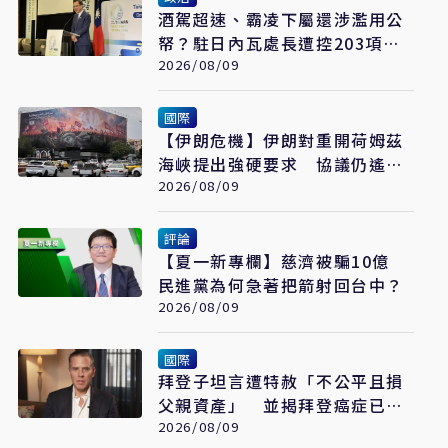
酒駕超速、霸凌下屬還涉濫用公
帑？駐日內瓦處長遭控203項爭
議 外交部啟動調查
2026/08/09
國際
【伊朗危機】伊朗對重開荷姆茲
海峽提出強硬要求 協議仍遙不
可及
2026/08/09
評論
【夏一新專欄】慈濟被騙10億
民進黨為何急著把箭射回台中？
2026/08/09
國際
拜登子坦言遭特赦「不公平且損
父親資產」 並揭拜登癌症已擴
散至骨骼
2026/08/09