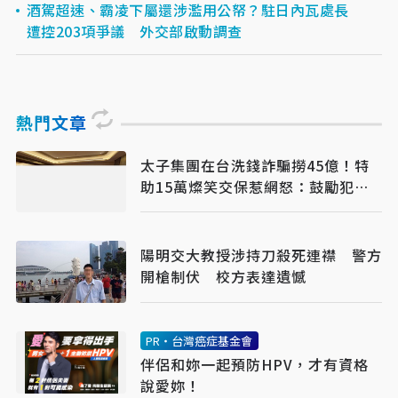
酒駕超速、霸凌下屬還涉濫用公帑？駐日內瓦處長
遭控203項爭議 外交部啟動調查
熱門文章
太子集團在台洗錢詐騙撈45億！特
助15萬燦笑交保惹網怒：鼓勵犯罪
嗎
陽明交大教授涉持刀殺死連襟 警方
開槍制伏 校方表達遺憾
PR・台灣癌症基金會
伴侶和妳一起預防HPV，才有資格
說愛妳！