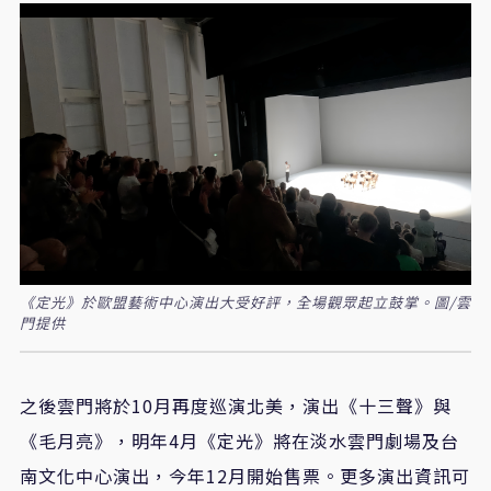
《定光》於歐盟藝術中心演出大受好評，全場觀眾起立鼓掌。圖/雲
門提供
之後雲門將於
10
月再度巡演北美，演出《十三聲》與
《毛月亮》，明年
4
月《定光》將在淡水雲門劇場及台
南文化中心演出，今年
12
月開始售票。更多演出資訊可