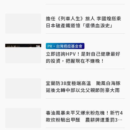
擔任《列車人生》旅人 李國煌搭乘
日本破產鐵道憶「還債血淚史」
PR・台灣癌症基金會
立即諮詢HPV！是對自己健康最好
的投資，把握現在不嫌晚！
宜蘭防38度極端高溫 颱風白海豚
延後北轉中部以北父親節防豪大雨
毒油風暴未平又爆米粉危機！新竹4
款炊粉驗出甲醛 農耕牌遭重罰384
萬