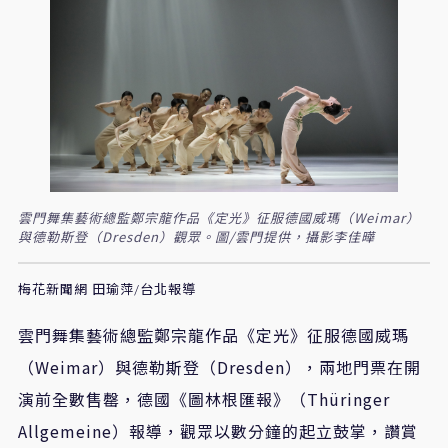
雲門舞集藝術總監鄭宗龍作品《定光》征服德國威瑪（Weimar）
與德勒斯登（Dresden）觀眾。圖/雲門提供，攝影李佳曄
梅花新聞網 田瑜萍/台北報導
雲門舞集藝術總監鄭宗龍作品《定光》征服德國威瑪
（
Weimar
）與德勒斯登（
Dresden
），兩地門票在開
演前全數售罄，德國《圖林根匯報》（
Thüringer
Allgemeine
）報導，觀眾以數分鐘的起立鼓掌，讚賞