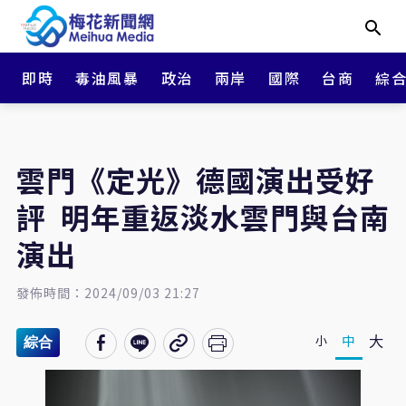
即時
毒油風暴
政治
兩岸
國際
台商
綜
雲門《定光》德國演出受好
評 明年重返淡水雲門與台南
演出
發佈時間：2024/09/03 21:27
大
中
小
綜合