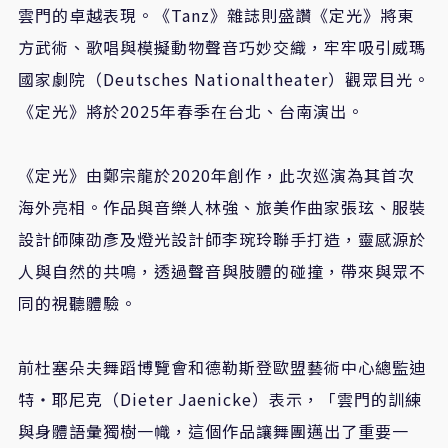
雲門的卓越表現。《
Tanz
》雜誌則盛讚《定光》將東
方武術、歌唱與模擬動物聲音巧妙交織，牢牢吸引威瑪
國家劇院（
Deutsches Nationaltheater
）觀眾目光。
《定光》將於
2025
年春季在台北、台南演出。
《定光》由鄭宗龍於
2020
年創作，此次巡演為其首次
海外亮相。作品與音樂人林強、旅美作曲家張玹、服裝
設計師陳劭彥及燈光設計師李琬玲聯手打造，靈感源於
人與自然的共鳴，透過聲音與肢體的碰撞，帶來與眾不
同的視聽體驗。
前杜塞朵夫舞蹈博覽會和德勒斯登歐盟藝術中心總監迪
特・耶尼克（
Dieter Jaenicke
）表示，「雲門的訓練
與身體語彙獨樹一幟，這個作品讓舞團邁出了重要一