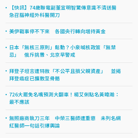
【快訊】74歲聯電副董宣明智驚傳意識不清送醫
急召腦神經外科醫開刀
美伊戰事停不下來 各國央行轉向增持黃金
日本「無核三原則」鬆動？小泉喊核政策「無禁
忌」 俄斥挑釁、北京早警戒
拜登子坦言遭特赦「不公平且損父親資產」 並揭
拜登癌症已擴散至骨骼
726大罷免名嘴預測大翻車！楊艾俐點名黃暐瀚：
最不應該
無照廠商執刀三年 中榮三醫師遭重懲 未列名網
紅醫師一句話引爆輿論