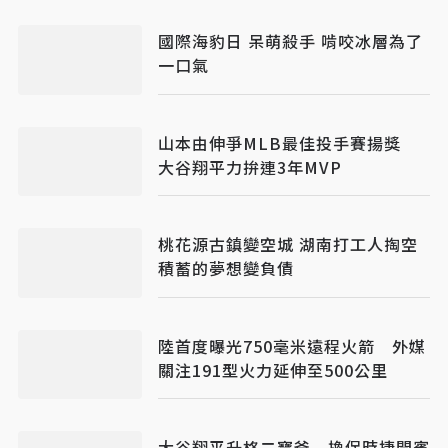
國際海豹日 呆萌殺手 啃咬冰層為了
一口氣
山本由伸爭MLB最佳投手賽揚獎
大谷翔平力拚連3年MVP
桃花源古鎮變空城 湖南打工人掏空
積蓄的夢想變負債
陸首度曝光750毫米遠程火箭 外媒
關注191型火力延伸至500公里
大谷翔平升格二寶爸 換保時捷開賓