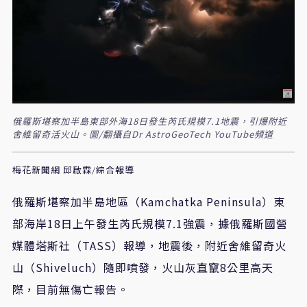
俄羅斯堪察加半島東部外海18日發生芮氏規模7.1地震，引爆附近
舍維留奇活火山。圖/翻攝自Dr AstroGeoTech YouTube頻道
梅花新聞網 邱啟霖/綜合報導
俄羅斯堪察加半島地區（Kamchatka Peninsula）東
部海岸18日上午發生芮氏規模7.1強震，據俄羅斯國營
媒體塔斯社（TASS）報導，地震後，附近舍維留奇火
山（Shiveluch）隨即噴發，火山灰直竄8公里高天
際，目前無傷亡報告。