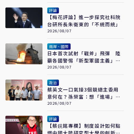
評論
【梅花評論】進一步探究社科院
台研所長朱衛東的「不統而統」
2026/08/07
兩岸、國際
日本首次試射「戰斧」飛彈 陸
籲各國警惕「新型軍國主義」發
展
2026/08/07
政治
蔡英文一口氣接3個競總主委用
意何在？孫榮富：想「進場」接
黨主席
2026/08/07
評論
【蔡鎤銘專欄】制度設計如何點
燃中國大陸研究型大學的創新引