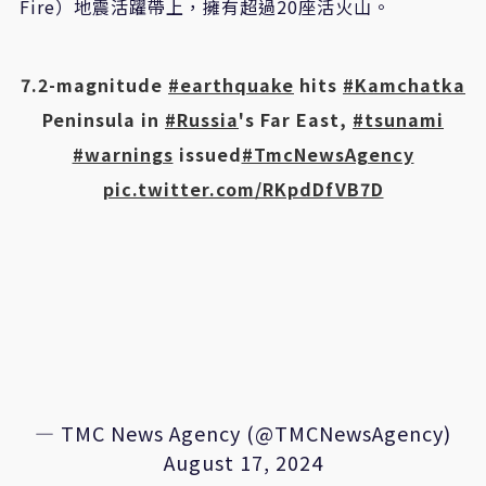
Fire）地震活躍帶上，擁有超過20座活火山。
7.2-magnitude
#earthquake
hits
#Kamchatka
Peninsula in
#Russia
's Far East,
#tsunami
#warnings
issued
#TmcNewsAgency
pic.twitter.com/RKpdDfVB7D
— TMC News Agency (@TMCNewsAgency)
August 17, 2024