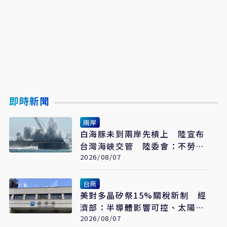
即時新聞
兩岸
白海豚未到兩岸先槓上 陸宣布
台灣海峽交管 陸委會：不勞費
心
2026/08/07
台商
美對多晶矽祭15%關稅新制 經
濟部：半導體影響可控、太陽能
產業衝擊有限
2026/08/07