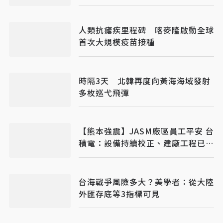
人類抗瘧疾里程碑 喀麥隆啟動全球
首次大規模疫苗接種
時隔3天 北韓再度向黃海海域發射
多枚巡弋飛彈
【熊本強震】JASM廠區員工平安 台
積電：設備持續校正、建廠工程已復
工
台海戰爭風險多大？美學者：從大陸
外匯存底等3指標可見