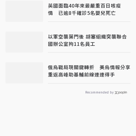
英國面臨40年來最嚴重百日咳疫
情 已逾8千確診5名嬰兒死亡
以軍空襲葉門後 胡塞組織突襲聯合
國辦公室拘11名員工
俄烏戰局現關鍵轉折 美烏情報分享
重返高峰助基輔前線連連得手
Recommended by