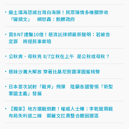
廢土填海恐滅台灣白海豚！民眾陳情多機關慘收
「罐頭文」 網怒轟：骯髒政府
買BNT遭騙10億！慈濟託律師最新聲明：若被告
定罪 將提民事索賠
公秋爽、母秋兇 8/7立秋在上午 是公秋或母秋？
慈妹沙灘大解放 穿著比基尼側露渾圓蜜桃臀
日本首次試射「戰斧」飛彈 陸籲各國警惕「新型
軍國主義」發展
【獨家】地方選戰倒數！權威人士曝：李乾龍兩戰
布局失利退二線 鄭麗文扛責整合艱困選區