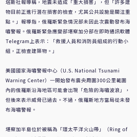
塔斯社報導稱，地震未造成「重大損害」，但「許多建
物目前正進行潛在損害的檢查，尤其公共設施是關注重
點。」報導指，俄羅斯緊急情況部未因此次震動發布海
嘯警報。俄羅斯緊急應變部堪察加分部在即時通訊軟體
Telegram上表示：「救援人員和消防員組成的行動小
組，正檢查建築物。」
美國國家海嘯警報中心（U.S. National Tsunami
Warning Center）一開始發布震央周圍300公里範圍
內的俄羅斯沿海地區可能會出現「危險的海嘯波浪」，
但後來表示威脅已過去。不過，俄羅斯地方當局從未發
布海嘯警報。
堪察加半島位於被稱為「環太平洋火山帶」（Ring of