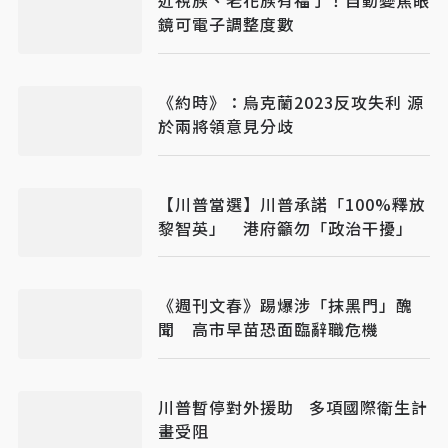
近視族、老花族有福了！自動變焦眼
鏡可電子調整度數
《約時》：烏克蘭2023反攻失利 源
於兩將領意見分歧
【川普當選】川普承諾「100%釋放
黎智英」 港府籲勿「政治干擾」
《週刊文春》踢爆涉「抹黑門」醜
聞 高市早苗恐面臨辭職危機
川普暫停對外援助 多項國際衛生計
畫受阻