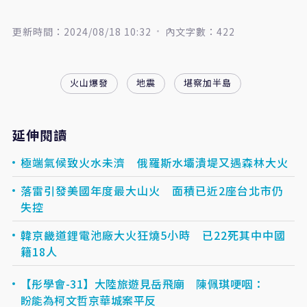
更新時間：2024/08/18 10:32
內文字數：422
火山爆發
地震
堪察加半島
延伸閱讀
極端氣候致火水未濟 俄羅斯水壩潰堤又遇森林大火
落雷引發美國年度最大山火 面積已近2座台北市仍
失控
韓京畿道鋰電池廠大火狂燒5小時 已22死其中中國
籍18人
【彤學會-31】大陸旅遊見岳飛廟 陳佩琪哽咽：
盼能為柯文哲京華城案平反