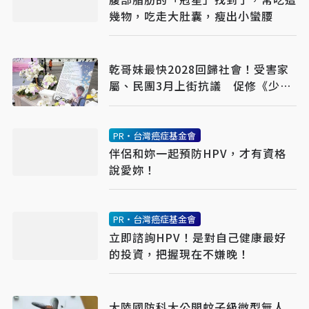
幾物，吃走大肚囊，瘦出小蠻腰
乾哥妹最快2028回歸社會！受害家
屬、民團3月上街抗議 促修《少事
法》
PR・台灣癌症基金會
伴侶和妳一起預防HPV，才有資格
說愛妳！
PR・台灣癌症基金會
立即諮詢HPV！是對自己健康最好
的投資，把握現在不嫌晚！
大陸國防科大公開蚊子級微型無人