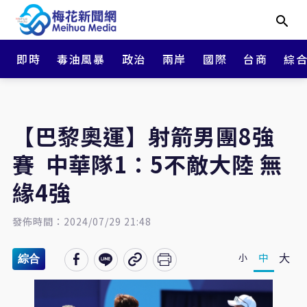
即時
毒油風暴
政治
兩岸
國際
台商
綜
【巴黎奧運】射箭男團8強
賽 中華隊1：5不敵大陸 無
緣4強
發佈時間：2024/07/29 21:48
大
中
小
綜合