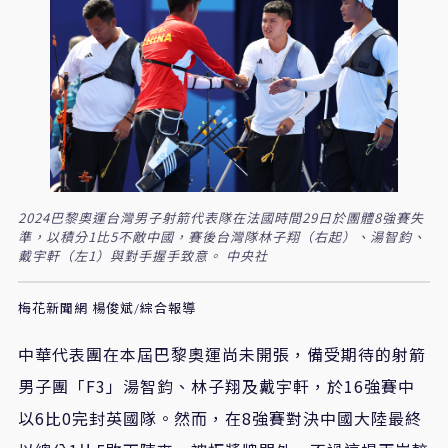
2024巴黎奧運台灣男子射箭代表隊在法國時間29日於團體8強賽失
準，以積分1比5不敵中國，賽後台灣隊林子翔（右起）、湯智鈞、
戴宇軒（左1）與對手握手致意。 中央社
梅花新聞網 楊俊斌/綜合報導
中華代表團在本屆巴黎奧運尚未開張，備受期待的射箭
男子團「F3」湯智鈞、林子翔及戴宇軒，於16強賽中
以6比0完封英國隊。然而，在8強賽對決中國大陸最終