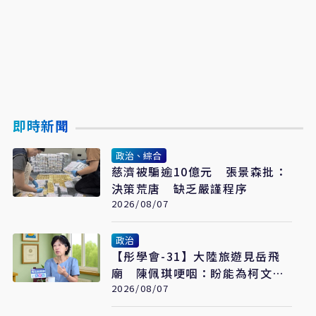
即時新聞
政治、綜合
慈濟被騙逾10億元 張景森批：
決策荒唐 缺乏嚴謹程序
2026/08/07
政治
【彤學會-31】大陸旅遊見岳飛
廟 陳佩琪哽咽：盼能為柯文哲
京華城案平反
2026/08/07