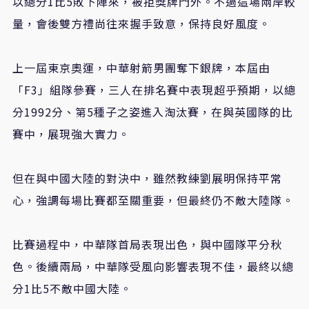
以總分1比5敗下陣來，被拒獎牌門外。不過這場兩岸較
量，會後雙方禮尚往來握手致意，保持良好風度。
上一屆東京奧運，中華射箭男團奪下銀牌，本屆由
「F3」組隊參賽，三人在排名賽中表現超乎預期，以總
分1992分、第5種子之姿進入淘汰賽，在與英國隊的比
賽中，展現強大實力。
但在與中國大陸的對決中，雖然教練劉展明保持平常
心，強調每場比賽都至關重要，但最終仍不敵大陸隊。
比賽過程中，中華隊首局表現出色，與中國隊平分秋
色。後續兩局，中華隊受風向影響表現不佳，最終以總
分1比5不敵中國大陸。