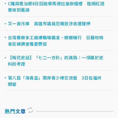
C羅與喬治娜8日回故鄉馬德拉島辦婚禮 陸網紅證
實收到邀請
又一貪污案 高雄市議員范織欽涉貪遭聲押
台灣養樂多工廠爆職場霸凌、蟑螂橫行 日籍吹哨
者反被調查罹憂鬱症
【梅花史話】「七二一方針」的真偽：一項基於史
料的考證
第八屆「海青盃」兩岸青少棒交流營 3日在福州
開營
熱門文章