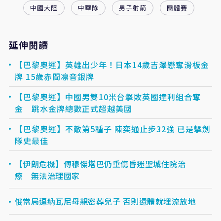
中國大陸
中華隊
男子射箭
團體賽
延伸閱讀
【巴黎奧運】英雄出少年！日本14歲吉澤戀奪滑板金
牌 15歲赤間凛音銀牌
【巴黎奧運】中國男雙10米台擊敗英國達利組合奪
金 跳水金牌總數正式超越美國
【巴黎奧運】不敵第5種子 陳奕通止步32強 已是擊劍
隊史最佳
【伊朗危機】傳穆傑塔巴仍重傷昏迷聖城住院治
療 無法治理國家
俄當局逼納瓦尼母親密葬兒子 否則遺體就埋流放地