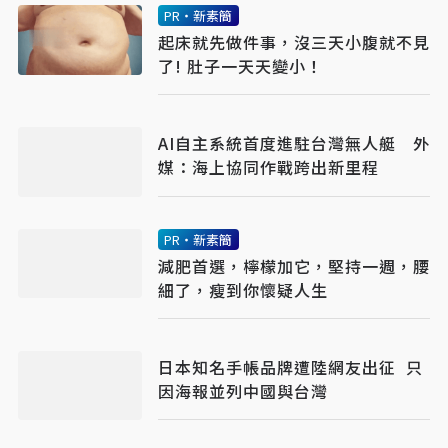
PR・新素簡
起床就先做件事，沒三天小腹就不見
了! 肚子一天天變小！
AI自主系統首度進駐台灣無人艇 外
媒：海上協同作戰跨出新里程
PR・新素簡
減肥首選，檸檬加它，堅持一週，腰
細了，瘦到你懷疑人生
日本知名手帳品牌遭陸網友出征 只
因海報並列中國與台灣