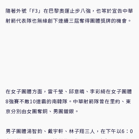
隨著外號「F3」在巴黎奧運止步八強，也等於宣告中華
射箭代表隊也無緣創下連續三屆奪得團體獎牌的機會。
在女子團體方面，雷千瑩、邱意晴、李彩綺在女子團體
8強賽不敵10連霸的南韓隊。中華射箭隊曾在里約、東
京分別由女團奪銅、男團鍍銀。
男子團體湯智鈞、戴宇軒、林子翔三人，在下午以6：0