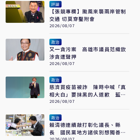
評論
【張競專欄】颱風來襲兩岸管制
交通 切莫穿鑿附會
2026/08/07
政治
又一貪污案 高雄市議員范織欽
涉貪遭聲押
2026/08/07
政治
慈濟買疫苗被詐 陳時中喊「真
相大白」要抹黑的人道歉 藍白
反擊了
2026/08/07
政治
賴清德連續敲打彰化議長、縣
長 國民黨地方諸侯別想獨善其
身
2026/08/07