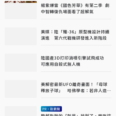
楊紫爆雷《國色芳華》有第二季 劇
中智轉復仇場面看了超解氣
美媒：陸「殲-36」原型機設計持續
演進 第六代戰機研發進入新階段
陸國產3D打印渦噴引擎試飛成功
可應用自殺式無人機
美解密最新UFO離奇畫面！「母球
釋放子球」 哈佛學者：若非人造將
改寫人類歷史
PR・新素簡
腹部脂肪的「剋星」找到了，常吃這