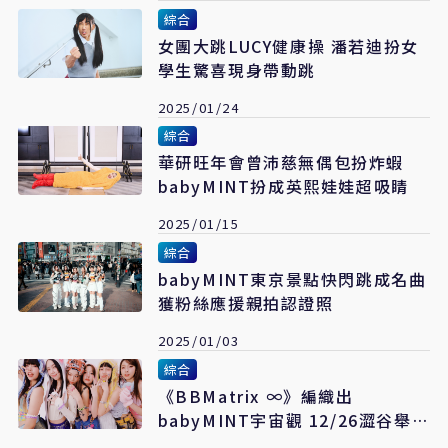
綜合
女團大跳LUCY健康操 潘若迪扮女
學生驚喜現身帶動跳
2025/01/24
綜合
華研旺年會曾沛慈無偶包扮炸蝦
babyMINT扮成英熙娃娃超吸睛
2025/01/15
綜合
babyMINT東京景點快閃跳成名曲
獲粉絲應援親拍認證照
2025/01/03
綜合
《BBMatrix ∞》編織出
babyMINT宇宙觀 12/26澀谷舉辦
首場海外見面會