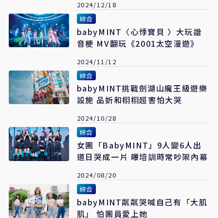
2024/12/18
綜合
babyMINT〈心悸寶貝 〉大玩諧
音梗 MV翻玩《2001太空漫遊》
2024/11/12
綜合
babyMINT挑戰劍湖山魔王級遊樂
設施 品妡和栩栩超害怕大哭
2024/10/28
綜合
女團「BabyMINT」9人變6人出
道日哭成一片 曝培訓時常吵架內幕
2024/08/20
綜合
babyMINT粼粼哭喊自己有「大肌
肌」 怕團員愛上她