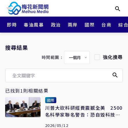
即時
毒油風暴
政治
兩岸
國際
台商
綜
搜尋結果
強化搜尋
時間範圍：
已找到1則相關結果
國際
川普大砍科研經費震撼全美 2500
名科學家聯名警告：恐自毀科技霸
權
2026/05/12