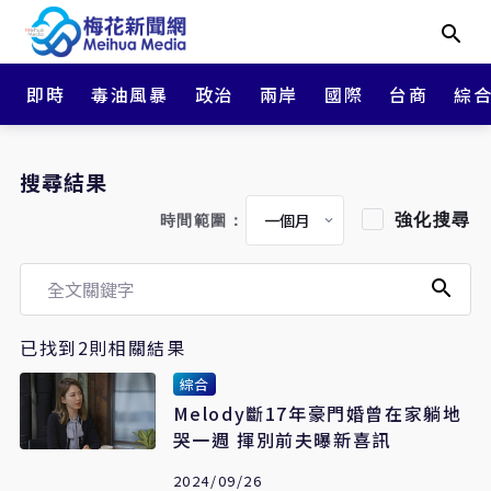
即時
毒油風暴
政治
兩岸
國際
台商
綜
搜尋結果
強化搜尋
時間範圍：
已找到2則相關結果
綜合
Melody斷17年豪門婚曾在家躺地
哭一週 揮別前夫曝新喜訊
2024/09/26