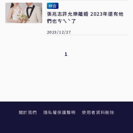
綜合
張兆志許允樂離婚 2023年還有他
們也ㄘㄟˋ了
2023/12/27
1
關於我們
隱私權保護聲明
使用者資料刪除