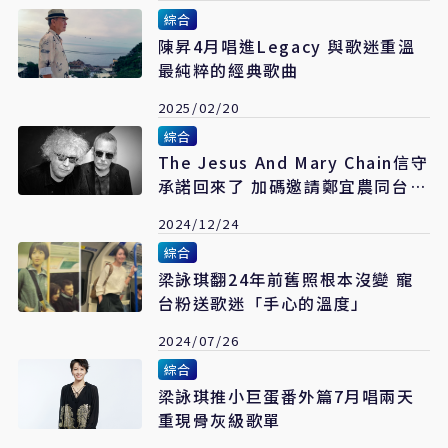
綜合
陳昇4月唱進Legacy 與歌迷重溫
最純粹的經典歌曲
2025/02/20
綜合
The Jesus And Mary Chain信守
承諾回來了 加碼邀請鄭宜農同台演
出
2024/12/24
綜合
梁詠琪翻24年前舊照根本沒變 寵
台粉送歌迷「手心的溫度」
2024/07/26
綜合
梁詠琪推小巨蛋番外篇7月唱兩天
重現骨灰級歌單