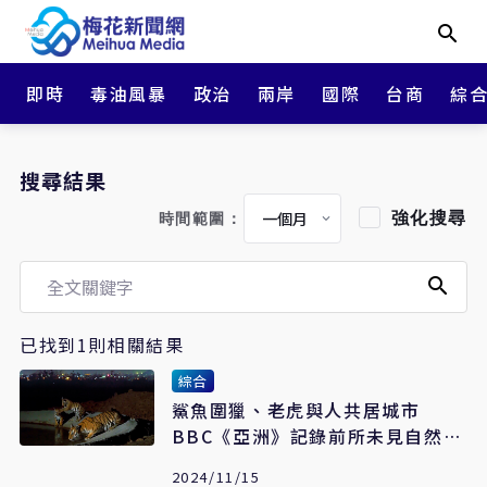
即時
毒油風暴
政治
兩岸
國際
台商
綜
搜尋結果
強化搜尋
時間範圍：
已找到1則相關結果
綜合
鯊魚圍獵、老虎與人共居城市
BBC《亞洲》記錄前所未見自然奇
景
2024/11/15