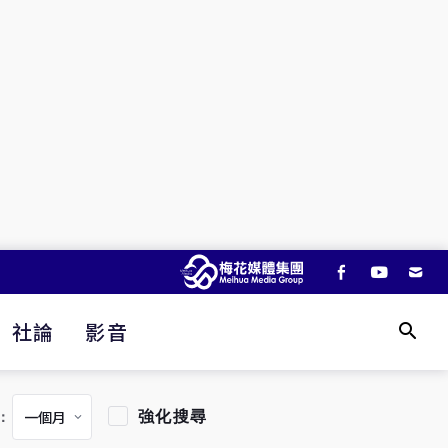
社論
影音
強化搜尋
：