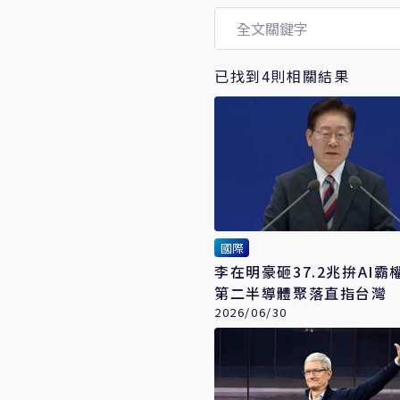
已找到4則相關結果
國際
李在明豪砸37.2兆拚AI霸
第二半導體聚落直指台灣 
新時代
2026/06/30