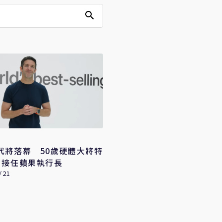
代將落幕 50歲硬體大將特
月接任蘋果執行長
/21