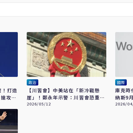
政治
國際
權！打造
【川習會】中美站在「新冷戰懸
庫克時
搶攻AI
崖」！鄭永年示警：川習會恐重塑
納斯9
全球秩序
2026/05/12
2026/04