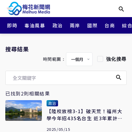
即時
毒油風暴
政治
兩岸
國際
台商
綜
搜尋結果
強化搜尋
時間範圍：
已找到2則相關結果
政治
【陸校放榜3-1】破天荒！福州大
學今年招435名台生 近3年累計招
千人
2025/05/15