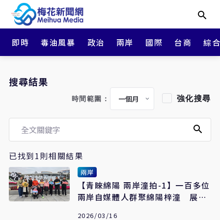
即時
毒油風暴
政治
兩岸
國際
台商
綜
搜尋結果
強化搜尋
時間範圍：
已找到1則相關結果
兩岸
【青睞綿陽 兩岸潼拍-1】一百多位
兩岸自媒體人群聚綿陽梓潼 展開
72小時極限創拍
2026/03/16