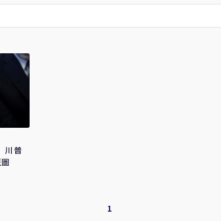
 川普
藍圖
1