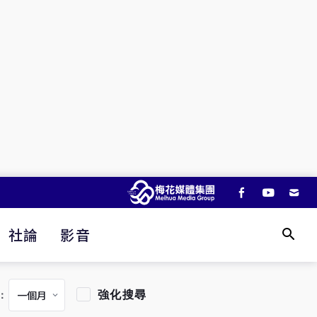
社論
影音
強化搜尋
：