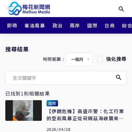
即時
毒油風暴
政治
兩岸
國際
台商
綜
搜尋結果
強化搜尋
時間範圍：
已找到1則相關結果
國際
【伊朗危機】高盛示警：化工行業
的空前風暴正從荷姆茲海峽襲來
亞太是重災區
2026/04/28