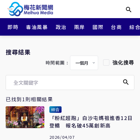
即時
毒油風暴
政治
兩岸
國際
台商
綜
搜尋結果
強化搜尋
時間範圍：
已找到1則相關結果
綜合
「粉紅超跑」白沙屯媽祖進香12日
登轎 報名破45萬創新高
2026/04/07