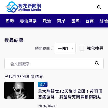
即時
毒油風暴
政治
兩岸
國際
台商
綜
搜尋結果
強化搜尋
時間範圍：
已找到73則相關結果
綜合
黃大煒辭世12天後才公開！黃珊珊
悲痛發聲：將釐清死因與相關疑點
2026/06/15