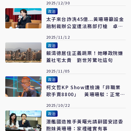
2025/12/30
政治
太子來台詐洗45億...黃珊珊籲設金
融制裁辦公室遭法務部打槍 卓揆
回應了
2025/11/12
政治
賴清德居住正義跳票！她曝政院嫌
蓋社宅太貴 劉世芳驚吐這句
2025/11/05
政治
柯文哲KP Show遭檢譏「非職業
歌手賣8800」 黃珊珊駁：正常商
演繳稅清楚
2025/10/22
政治
潛艦國造推手黃曙光請辭國安諮委
胞妹黃珊珊：家裡確實有事