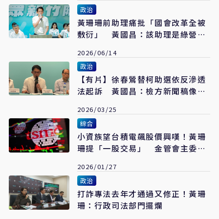
政治
黃珊珊前助理痛批「國會改革全被
敷衍」 黃國昌：該助理是綠營過
來的
2026/06/14
政治
【有片】徐春鶯替柯助選依反滲透
法起訴 黃國昌：檢方新聞稿像綠
營側翼所寫
2026/03/25
綜合
小資族望台積電飆股價興嘆！黃珊
珊提「一股交易」 金管會主委彭
金隆：列入檢討
2026/01/27
政治
打詐專法去年才通過又修正！黃珊
珊：行政司法部門擺爛