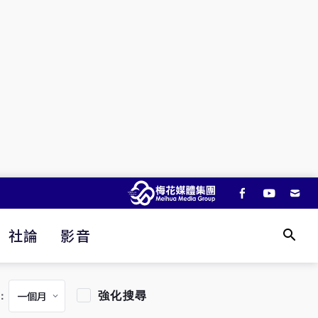
社論
影音
強化搜尋
：