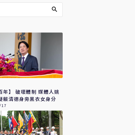
百年】 破壞體制 媒體人姚
疑賴清德身旁黑衣女身分
/17