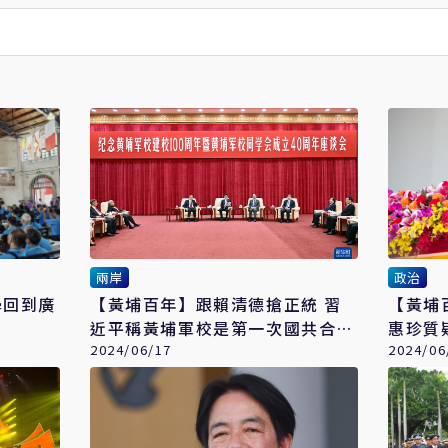
兩岸
政治
學回到廣
【黃埔百年】跟賴清德搶正統 習
【黃埔
近平稱黃埔軍校是第一次國共合作
惠珍質
產物
2024/06/17
2024/06