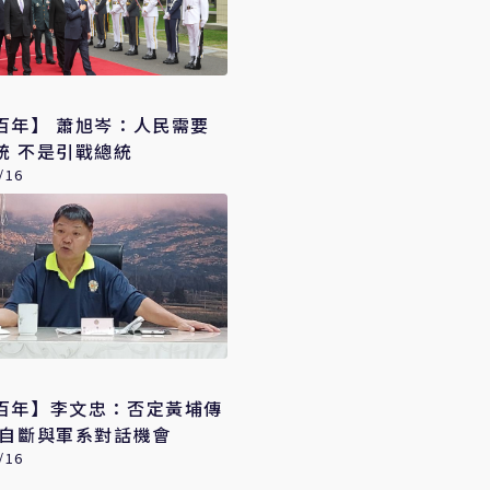
百年】 蕭旭岑：人民需要
統 不是引戰總統
/16
百年】李文忠：否定黃埔傳
異自斷與軍系對話機會
/16