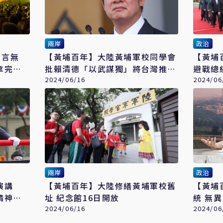
兩岸
政治
引言無
【黃埔百年】大陸黃埔軍校同學會
【黃埔
拿完整
批賴清德「以武謀獨」將台灣推向
避戰總
絕路
2024/06/16
2024/06
兩岸
政治
演講
【黃埔百年】大陸修繕黃埔軍校舊
【黃埔
精神就
址 紀念館16日開放
統 無
2024/06/16
2024/06