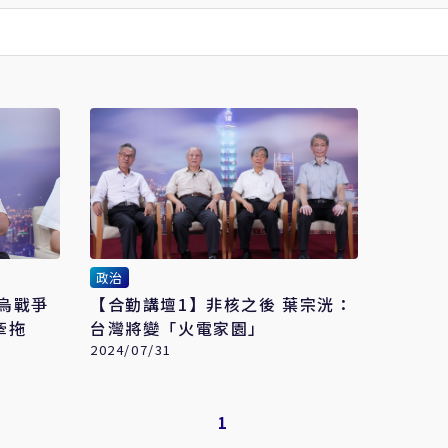
政治
烏戰爭
【合勤講壇1】非核之後 葉宗洸：
牽拖
台灣將變「火電家園」
2024/07/31
1