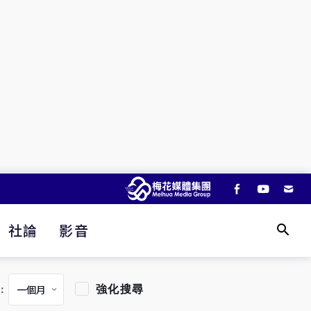
社論
影音
強化搜尋
：