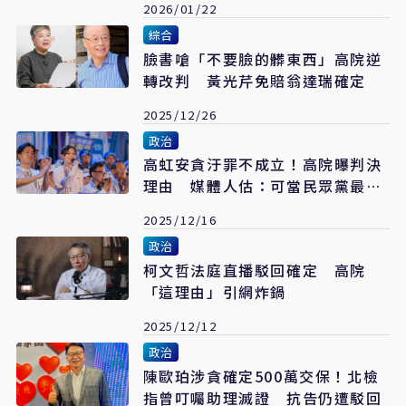
2026/01/22
綜合
臉書嗆「不要臉的髒東西」高院逆
轉改判 黃光芹免賠翁達瑞確定
2025/12/26
政治
高虹安貪汙罪不成立！高院曝判決
理由 媒體人估：可當民眾黨最強
母雞
2025/12/16
政治
柯文哲法庭直播駁回確定 高院
「這理由」引網炸鍋
2025/12/12
政治
陳歐珀涉貪確定500萬交保！北檢
指曾叮囑助理滅證 抗告仍遭駁回