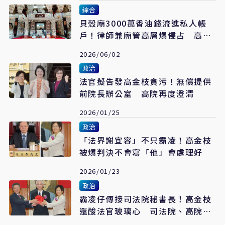
綜合
貝殼廟3000萬香油錢流進私人帳
戶！律師兼廟管高層爆侵占 高院
改判4年6月停職
2026/06/02
政治
法官擬告發高金枝貪污！無償提供
前院長辦公室 高院再度澄清
2026/01/25
政治
「法界謝宜容」不只霸凌！高金枝
被爆判決不會寫「他」會處理好
2026/01/23
政治
霸凌仔傳接司法院秘書長！高金枝
還酸法官玻璃心 司法院、高院急
澄清