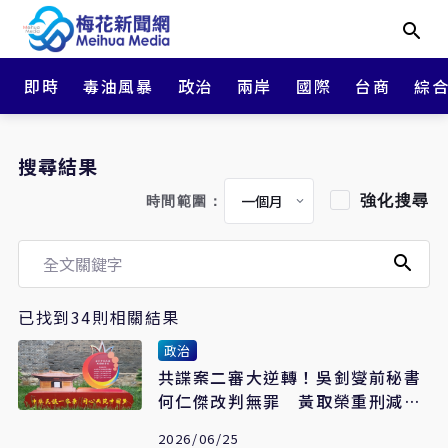
即時
毒油風暴
政治
兩岸
國際
台商
綜
搜尋結果
強化搜尋
時間範圍：
已找到34則相關結果
政治
共諜案二審大逆轉！吳釗燮前秘書
何仁傑改判無罪 黃取榮重刑減為
6年
2026/06/25