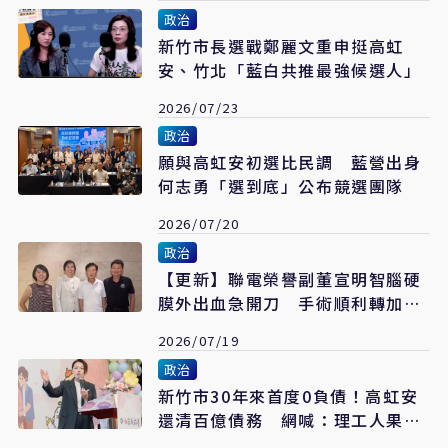
政治
新竹市長選戰鄭麗文重申挺高虹
安、竹北「藍白共推最強候選人」
2026/07/23
政治
願與高虹安初選比民調 藍營出身
何志勇「選到底」公布競選團隊
2026/07/20
政治
【更新】聯電榮譽副董宣明智腦硬
膜外出血急開刀 手術順利轉加護
病房
2026/07/19
政治
新竹市30年來首度0負債！高虹安
還清百億債務 網喊：理工人果然
太強