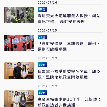
2026/07/16
綜合
陽明交大火速解聘殺人教授、網站
資訊下架 高虹安也表態
2026/07/15
政治
「高虹安條款」三讀通過 緩刑、
易刑可繼續參選
2026/06/12
政治
民眾黨不接受監委提名名單！邱臣
遠：監院淪執政黨附隨組織
2026/06/12
政治
高金素梅遭求刑12年半 江怡臻：
賴政府追殺非我族類