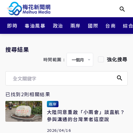
即時
毒油風暴
政治
兩岸
國際
台商
綜
搜尋結果
強化搜尋
時間範圍：
已找到2則相關結果
兩岸
大陸同意重啟「小兩會」談直航？
參與溝通的台灣業者這麼說
2026/04/16