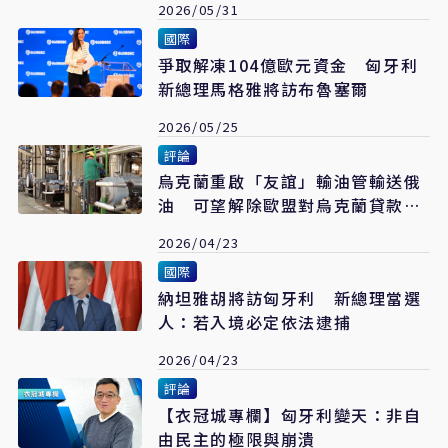
2026/05/31
國際
爭取解凍104億歐元資金 匈牙利
新總理馬格雅將訪布魯塞爾
2026/05/25
評論
烏克蘭重啟「友誼」輸油管輸送俄
油 可望解除歐盟對烏克蘭貸款封
鎖
2026/04/23
國際
納坦雅胡將訪匈牙利 新總理當選
人：若入境必定依法逮捕
2026/04/23
評論
【衣冠城專欄】匈牙利變天：非自
由民主的極限與崩潰