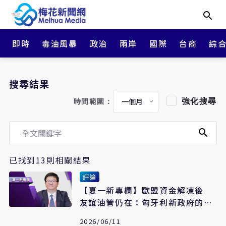
即時
毒油風暴
政治
兩岸
國際
台商
綜
搜尋結果
強化搜尋
時間範圍：
已找到13則相關結果
評論
【夏一新專欄】歐盟資金解凍後
友誼油管仍在：匈牙利新政府的現
實兩難
2026/06/11