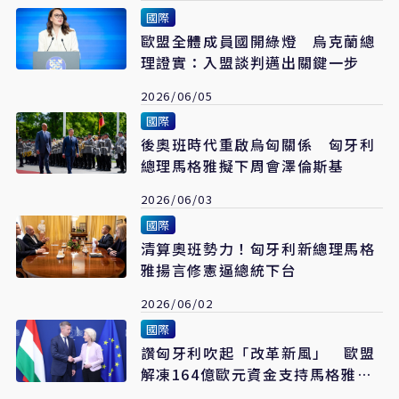
國際
歐盟全體成員國開綠燈 烏克蘭總
理證實：入盟談判邁出關鍵一步
2026/06/05
國際
後奧班時代重啟烏匈關係 匈牙利
總理馬格雅擬下周會澤倫斯基
2026/06/03
國際
清算奧班勢力！匈牙利新總理馬格
雅揚言修憲逼總統下台
2026/06/02
國際
讚匈牙利吹起「改革新風」 歐盟
解凍164億歐元資金支持馬格雅政
府