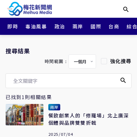
即時
毒油風暴
政治
兩岸
國際
台商
綜
搜尋結果
強化搜尋
時間範圍：
已找到1則相關結果
兩岸
餐飲創業人的「修羅場」北上廣深
個體與品牌雙雙折戟
2025/07/04