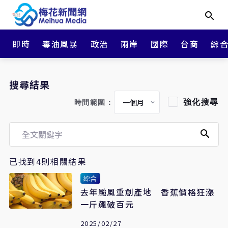
即時
毒油風暴
政治
兩岸
國際
台商
綜
搜尋結果
強化搜尋
時間範圍：
已找到4則相關結果
綜合
去年颱風重創產地 香蕉價格狂漲
一斤飆破百元
2025/02/27