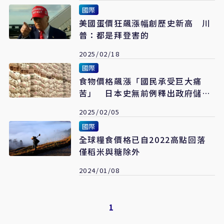
國際
美國蛋價狂飆漲幅創歷史新高 川
普：都是拜登害的
2025/02/18
國際
食物價格飆漲「國民承受巨大痛
苦」 日本史無前例釋出政府儲備
米
2025/02/05
國際
全球糧食價格已自2022高點回落
僅稻米與糖除外
2024/01/08
1