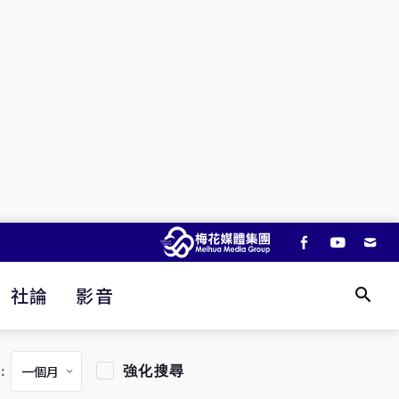
社論
影音
強化搜尋
：