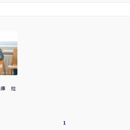
油庫 拉
1