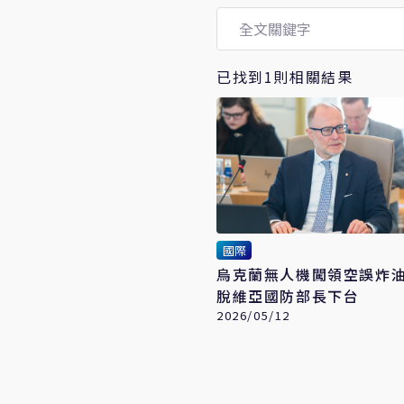
已找到1則相關結果
國際
烏克蘭無人機闖領空誤炸
脫維亞國防部長下台
2026/05/12