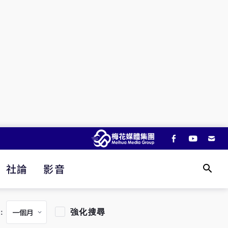
社論
影音
強化搜尋
：