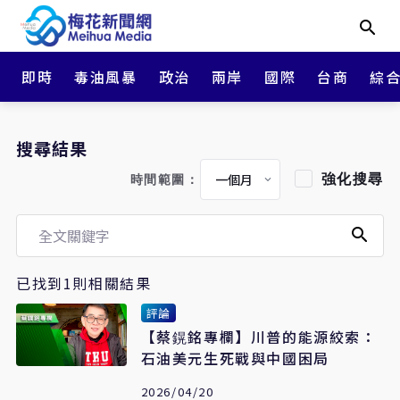
即時
毒油風暴
政治
兩岸
國際
台商
綜
搜尋結果
強化搜尋
時間範圍：
已找到1則相關結果
評論
【蔡鎤銘專欄】川普的能源絞索：
石油美元生死戰與中國困局
2026/04/20