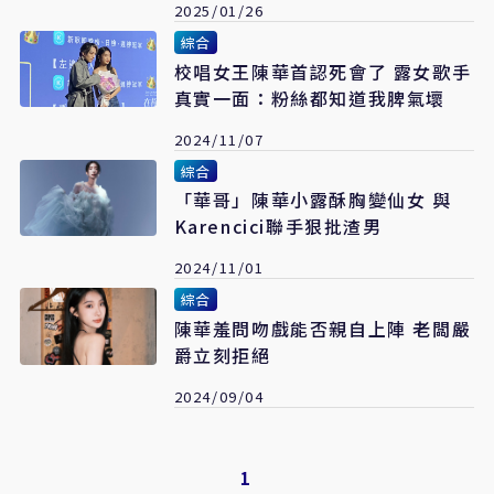
2025/01/26
綜合
校唱女王陳華首認死會了 露女歌手
真實一面：粉絲都知道我脾氣壞
2024/11/07
綜合
「華哥」陳華小露酥胸變仙女 與
Karencici聯手狠批渣男
2024/11/01
綜合
陳華羞問吻戲能否親自上陣 老闆嚴
爵立刻拒絕
2024/09/04
1