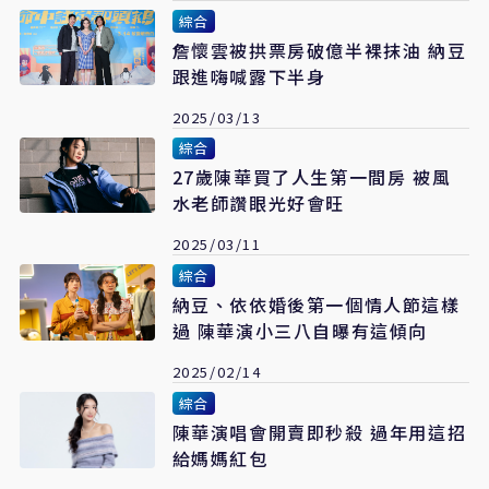
綜合
詹懷雲被拱票房破億半裸抹油 納豆
跟進嗨喊露下半身
2025/03/13
綜合
27歲陳華買了人生第一間房 被風
水老師讚眼光好會旺
2025/03/11
綜合
納豆、依依婚後第一個情人節這樣
過 陳華演小三八自曝有這傾向
2025/02/14
綜合
陳華演唱會開賣即秒殺 過年用這招
給媽媽紅包