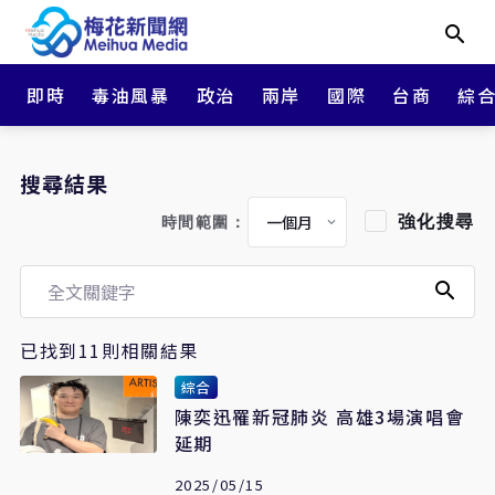
即時
毒油風暴
政治
兩岸
國際
台商
綜
搜尋結果
強化搜尋
時間範圍：
已找到11則相關結果
綜合
陳奕迅罹新冠肺炎 高雄3場演唱會
延期
2025/05/15