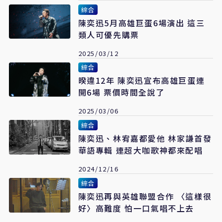
綜合
陳奕迅5月高雄巨蛋6場演出 這三
類人可優先購票
2025/03/12
綜合
暌違12年 陳奕迅宣布高雄巨蛋連
開6場 票價時間全說了
2025/03/06
綜合
陳奕迅、林宥嘉都愛他 林家謙首發
華語專輯 連超大咖歌神都來配唱
2024/12/16
綜合
陳奕迅再與英雄聯盟合作 〈這樣很
好〉高難度 怕一口氣唱不上去