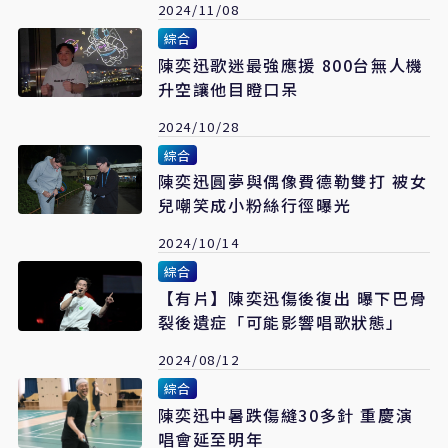
2024/11/08
綜合
陳奕迅歌迷最強應援 800台無人機
升空讓他目瞪口呆
2024/10/28
綜合
陳奕迅圓夢與偶像費德勒雙打 被女
兒嘲笑成小粉絲行徑曝光
2024/10/14
綜合
【有片】陳奕迅傷後復出 曝下巴骨
裂後遺症「可能影響唱歌狀態」
2024/08/12
綜合
陳奕迅中暑跌傷縫30多針 重慶演
唱會延至明年