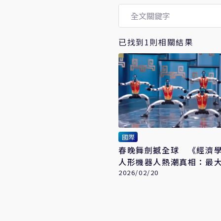
已找到1則相關結果
國際
春晚舞劍撼全球 《經濟
人形機器人熱潮真相：最
是他
2026/02/20