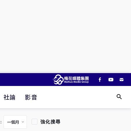
社論
影音
強化搜尋
：