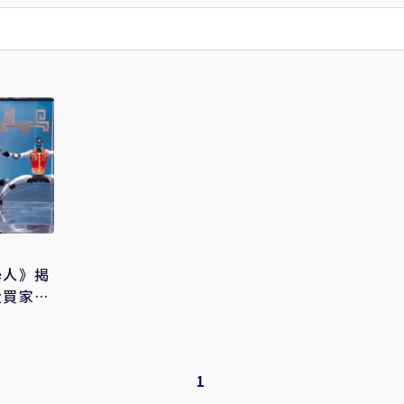
學人》揭
大買家竟
1