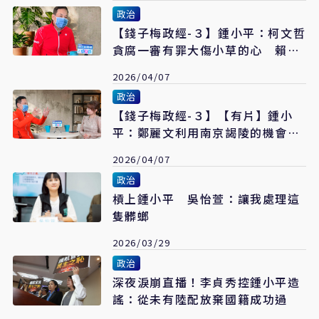
政治
【錢子梅政經-３】鍾小平：柯文哲
貪腐一審有罪大傷小草的心 賴清
德2028陽謀就是收割並藉此得票過
2026/04/07
半
政治
【錢子梅政經-３】【有片】鍾小
平：鄭麗文利用南京謁陵的機會講
出「中華民國」就是小加分
2026/04/07
政治
槓上鍾小平 吳怡萱：讓我處理這
隻髒螂
2026/03/29
政治
深夜淚崩直播！李貞秀控鍾小平造
謠：從未有陸配放棄國籍成功過