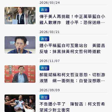
2026/03/24
政治
傳于美人再挑戰！中正萬華藍白小
雞人數爆炸 鍾小平：恐保送綠營
四席
2026/03/21
政治
鍾小平稱藍白可互邀站台 黃國昌
反嗆：抹黑抹黃柯文哲何時道歉
2025/11/07
政治
郝龍斌稱和柯文哲沒恩怨、切割游
淑慧 網一面倒批：白營沒想跟你
合
2025/09/09
政治
不告鍾小平了 陳智菡：柯文哲希
望減少對立衝突