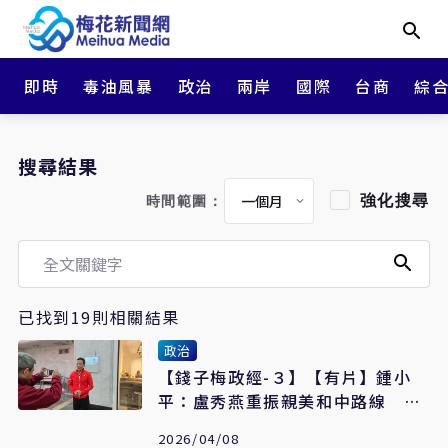
即時
毒油風暴
政治
兩岸
國際
台商
綜
搜尋結果
強化搜尋
時間範圍：
已找到19則相關結果
政治
【錢子梅政經-３】【有片】鍾小
平：盧秀燕重振親美和中路線 是
國民黨總統唯一人選
2026/04/08