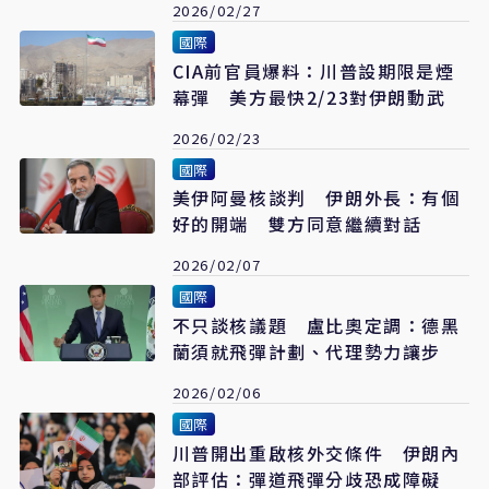
2026/02/27
國際
CIA前官員爆料：川普設期限是煙
幕彈 美方最快2/23對伊朗動武
2026/02/23
國際
美伊阿曼核談判 伊朗外長：有個
好的開端 雙方同意繼續對話
2026/02/07
國際
不只談核議題 盧比奧定調：德黑
蘭須就飛彈計劃、代理勢力讓步
2026/02/06
國際
川普開出重啟核外交條件 伊朗內
部評估：彈道飛彈分歧恐成障礙