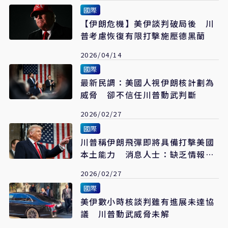
國際
【伊朗危機】美伊談判破局後 川
普考慮恢復有限打擊施壓德黑蘭
2026/04/14
國際
最新民調：美國人視伊朗核計劃為
威脅 卻不信任川普動武判斷
2026/02/27
國際
川普稱伊朗飛彈即將具備打擊美國
本土能力 消息人士：缺乏情報支
持
2026/02/27
國際
美伊數小時核談判雖有進展未達協
議 川普動武威脅未解