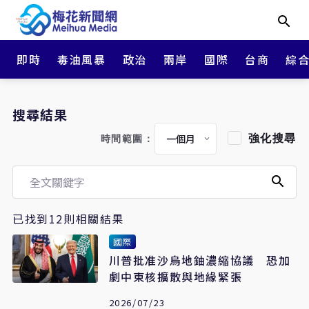
即時
毒油風暴
政治
兩岸
國際
台商
綜
搜尋結果
強化搜尋
時間範圍：
已找到12則相關結果
國際
川普批准沙烏地鈾濃縮協議 恐加
劇中東核擴散與地緣緊張
2026/07/23