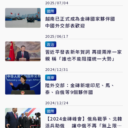
2025/07/04
國際
越南已正式成為金磚國家夥伴國
中國外交部表歡迎
2025/06/17
政治
習近平發表新年賀詞 再提兩岸一家
親 稱「誰也不能阻擋統一大勢」
2024/12/31
兩岸
陸外交部：金磚新增印尼、馬、
泰、白俄等9個夥伴國
2024/12/24
國際
【2024金磚峰會】俄烏戰爭、北韓
派兵助俄 讓中俄不再「無上限」