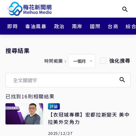
即時
毒油風暴
政治
兩岸
國際
台商
綜
搜尋結果
強化搜尋
時間範圍：
已找到16則相關結果
評論
【衣冠城專欄】宏都拉斯變天 美中
拉美外交角力
2025/12/27