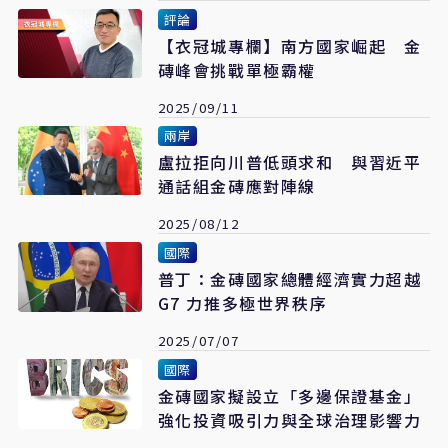
評論
【衣冠城專欄】南方國家崛起 金
磚峰會挑戰單極霸權
2025/09/11
兩岸
盧拉拒向川普低頭求和 與習近平
通話組金磚應對陣線
2025/08/12
國際
普丁：金磚國家總體經濟實力超越
G7 力推多極世界秩序
2025/07/07
國際
金磚國家擬設立「多邊保證基金」
強化投資吸引力與全球治理影響力