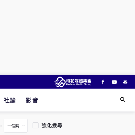
社論
影音
強化搜尋
：