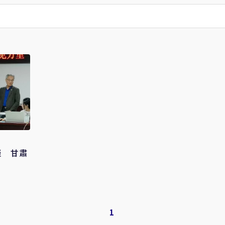
談 甘肅
1