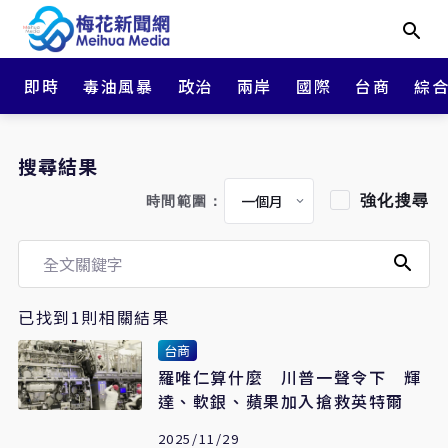
即時
毒油風暴
政治
兩岸
國際
台商
綜
搜尋結果
強化搜尋
時間範圍：
已找到1則相關結果
台商
羅唯仁算什麼 川普一聲令下 輝
達、軟銀、蘋果加入搶救英特爾
2025/11/29