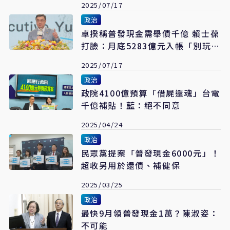
2025/07/17
政治
卓揆稱普發現金需舉債千億 賴士葆
打臉：月底5283億元入帳「別玩時
間差爛招」
2025/07/17
政治
政院4100億預算「借屍還魂」台電
千億補貼！藍：絕不同意
2025/04/24
政治
民眾黨提案「普發現金6000元」！
超收另用於還債、補健保
2025/03/25
政治
最快9月領普發現金1萬？陳淑姿：
不可能