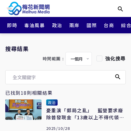
即時
毒油風暴
政治
兩岸
國際
台商
綜
搜尋結果
強化搜尋
時間範圍：
已找到18則相關結果
政治
憂重演「郵局之亂」 藍營要求廢
除普發現金「13歲以上不得代領」
門檻
2025/10/28