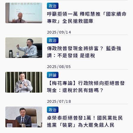
政治
呼籲拒領一萬 釋昭慧推「國家續命
專款」全民搶救國庫
2025/09/14
政治
傳政院普發現金將排富？ 藍委強
調：不是發錢 是還稅
2025/08/05
評論
【梅花專論】行政院傾向拒絕普發
現金：還稅於民有錯嗎？
2025/07/18
政治
卓榮泰拒絕普發1萬！國民黨批民
進黨「裝窮」為大罷免餓人民