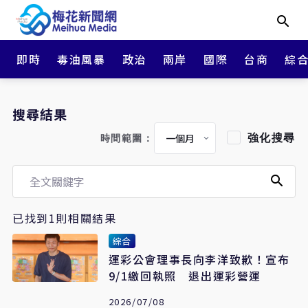
即時
毒油風暴
政治
兩岸
國際
台商
綜
搜尋結果
強化搜尋
時間範圍：
已找到1則相關結果
綜合
運彩公會理事長向李洋致歉！宣布
9/1繳回執照 退出運彩營運
2026/07/08