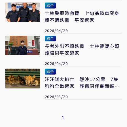
綜合
士林警即時救援 七旬翁騎車突身
體不適跌倒 平安返家
2026/04/29
綜合
長者外出不慎跌倒 士林警暖心照
護陪同平安返家
2026/04/20
綜合
汪汪隊大逃亡 跋涉17公里 7隻
狗狗全數返家 護傷同伴畫面逼哭
網友
2026/03/20
1