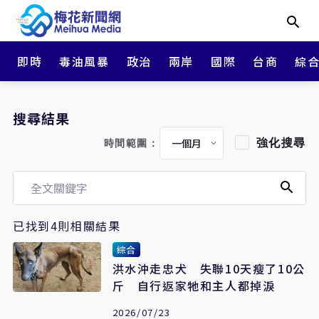
即時
毒油風暴
政治
兩岸
國際
台商
綜
搜尋結果
強化搜尋
時間範圍：
已找到4則相關結果
綜合
洪水沖走忠犬 失聯10天瘦了10公
斤 自行返家牠和主人都掉淚
2026/07/23