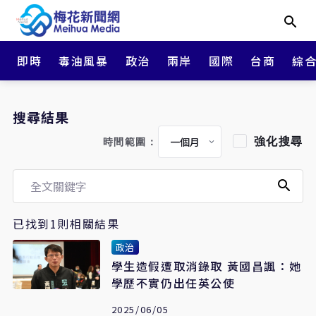
即時
毒油風暴
政治
兩岸
國際
台商
綜
搜尋結果
強化搜尋
時間範圍：
已找到1則相關結果
政治
學生造假遭取消錄取 黃國昌諷：她
學歷不實仍出任英公使
2025/06/05