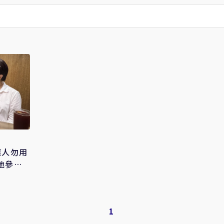
選人勿用
他參選
1