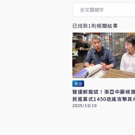
已找到1則相關結果
政治
聲援郝龍斌！張亞中籲候
民進黨式1450造謠攻擊其
人
2025/10/10