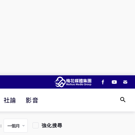
社論
影音
強化搜尋
：