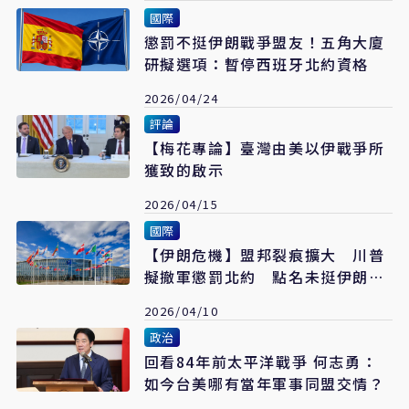
國際
懲罰不挺伊朗戰爭盟友！五角大廈
研擬選項：暫停西班牙北約資格
2026/04/24
評論
【梅花專論】臺灣由美以伊戰爭所
獲致的啟示
2026/04/15
國際
【伊朗危機】盟邦裂痕擴大 川普
擬撤軍懲罰北約 點名未挺伊朗戰
爭國家
2026/04/10
政治
回看84年前太平洋戰爭 何志勇：
如今台美哪有當年軍事同盟交情？