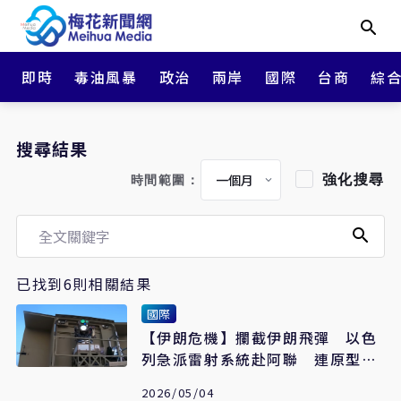
即時
毒油風暴
政治
兩岸
國際
台商
綜
搜尋結果
強化搜尋
時間範圍：
已找到6則相關結果
國際
【伊朗危機】攔截伊朗飛彈 以色
列急派雷射系統赴阿聯 連原型武
器都投入
2026/05/04