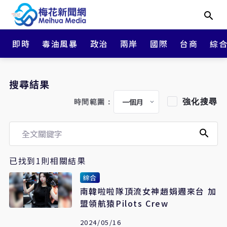
即時
毒油風暴
政治
兩岸
國際
台商
綜
搜尋結果
強化搜尋
時間範圍：
已找到1則相關結果
綜合
南韓啦啦隊頂流女神趙娟週來台 加
盟領航猿Pilots Crew
2024/05/16