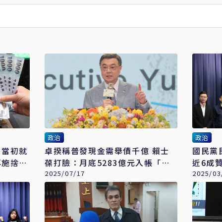
政治
政治
：當初就
卓揆稱普發現金需舉債千億 賴士
國民黨
再施捨民
葆打臉：月底5283億元入帳「別
近6成
玩時間差爛招」
2025/07/17
2025/03