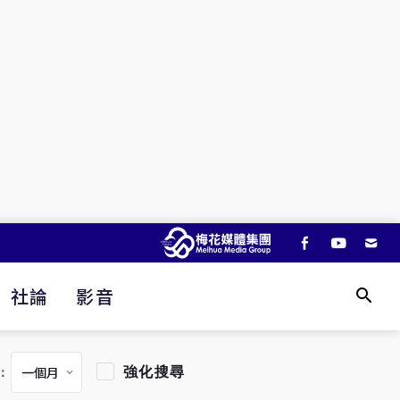
社論
影音
強化搜尋
：