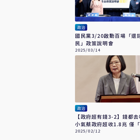
政治
國民黨3/20啟動百場「還
民」政策說明會
2025/03/14
政治
【政府超有錢3-2】錢都
小氣蔡政府超收1.8兆 僅
民」3千億元
2025/02/12