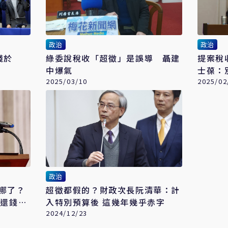
政治
政治
錢於
綠委說稅收「超徵」是誤導 聶建
提案稅
中爆氣
士葆：
2025/03/10
2025/02
政治
去哪了？
超徵都假的？財政次長阮清華：計
「還錢於
入特別預算後 這幾年幾乎赤字
2024/12/23