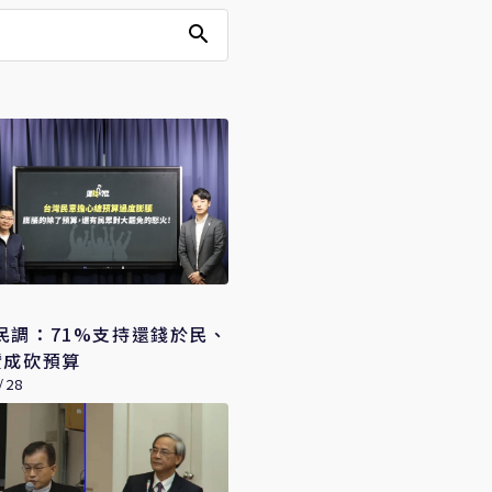
民調：71%支持還錢於民、
贊成砍預算
/28