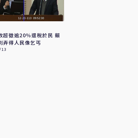
收超徵逾20％還稅於民 賴
別弄得人民像乞丐
/13