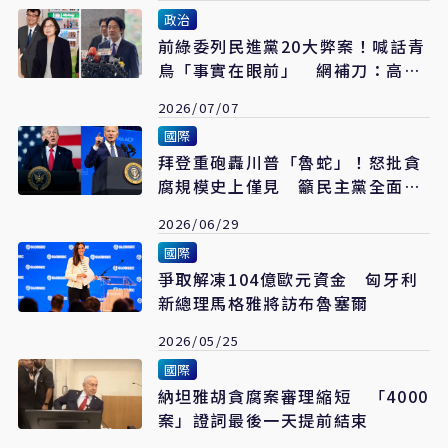
政治
前綠委列民進黨20大弊案！喊話青
鳥「事實在眼前」 網補刀：高達
50個國家隊
2026/07/07
國際
拜登重砲轟川普「魯蛇」！怒批貪
腐規模史上僅見 籲民主黨全面反
攻奪國會
2026/06/29
國際
爭取解凍104億歐元資金 匈牙利
新總理馬格雅將訪布魯塞爾
2026/05/25
國際
納坦雅胡貪腐案審理縮短 「4000
案」證詞最後一天提前結束