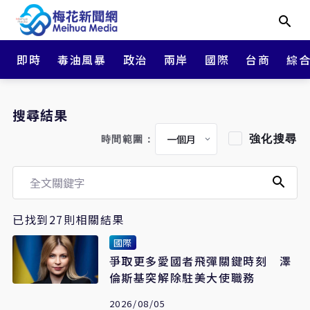
即時
毒油風暴
政治
兩岸
國際
台商
綜
搜尋結果
強化搜尋
時間範圍：
已找到27則相關結果
國際
爭取更多愛國者飛彈關鍵時刻 澤
倫斯基突解除駐美大使職務
2026/08/05