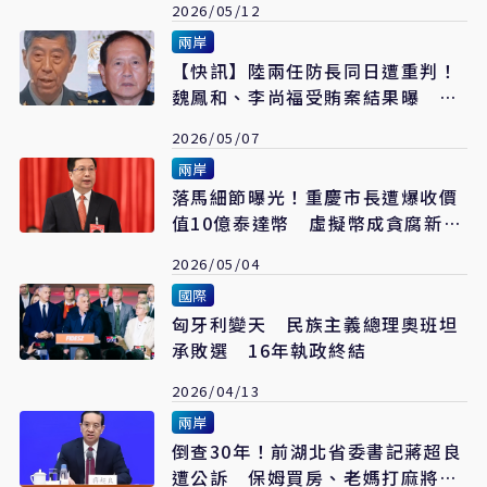
2026/05/12
兩岸
【快訊】陸兩任防長同日遭重判！
魏鳳和、李尚福受賄案結果曝 死
緩終身監禁不得假釋
2026/05/07
兩岸
落馬細節曝光！重慶市長遭爆收價
值10億泰達幣 虛擬幣成貪腐新工
具
2026/05/04
國際
匈牙利變天 民族主義總理奧班坦
承敗選 16年執政終結
2026/04/13
兩岸
倒查30年！前湖北省委書記蔣超良
遭公訴 保姆買房、老媽打麻將都