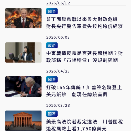
2026/06/12
國際
普丁面臨烏戰以來最大財政危機
財長央行警告軍費失控拖垮俄經濟
2026/06/03
政治
中東戰情反覆是否延長報稅期？財
政部稱「市場穩健」沒規劃延期
2026/04/23
國際
打破165年傳統！川普簽名將登上
美元紙鈔 創現任總統首例
2026/03/28
國際
美最高法院若裁定違法 川普關稅
退稅風險上看1,750億美元