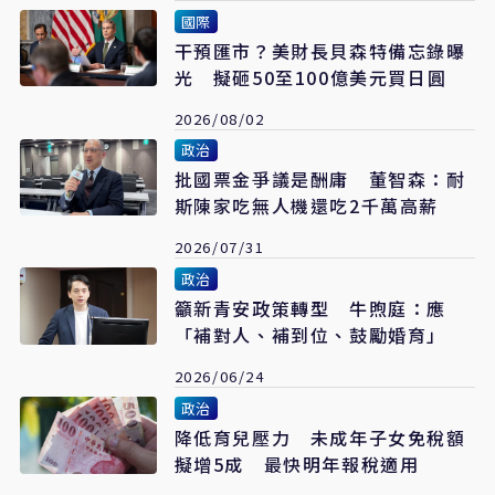
國際
干預匯市？美財長貝森特備忘錄曝
光 擬砸50至100億美元買日圓
2026/08/02
政治
批國票金爭議是酬庸 董智森：耐
斯陳家吃無人機還吃2千萬高薪
2026/07/31
政治
籲新青安政策轉型 牛煦庭：應
「補對人、補到位、鼓勵婚育」
2026/06/24
政治
降低育兒壓力 未成年子女免稅額
擬增5成 最快明年報稅適用