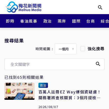
即時
毒油風暴
政治
兩岸
國際
台商
綜
搜尋結果
強化搜尋
時間範圍：
已找到65則相關結果
政治
百萬人註冊EZ Way爆個資疑慮！
關務署將查核關貿：3個月提檢討
報告
2026/08/07