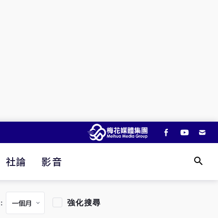
社論
影音
強化搜尋
：