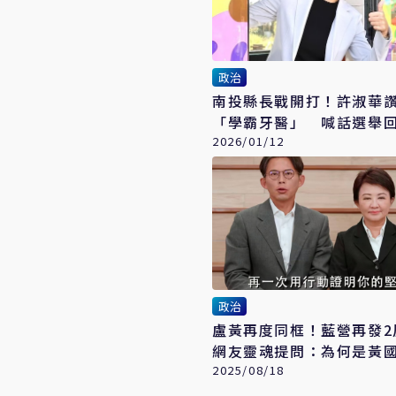
政治
南投縣長戰開打！許淑華
「學霸牙醫」 喊話選舉
2026/01/12
政治
盧黃再度同框！藍營再發2
網友靈魂提問：為何是黃
侯友宜入鏡？
2025/08/18