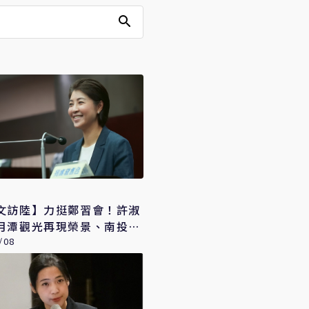
文訪陸】力挺鄭習會！許淑
月潭觀光再現榮景、南投農
陸市場
/08