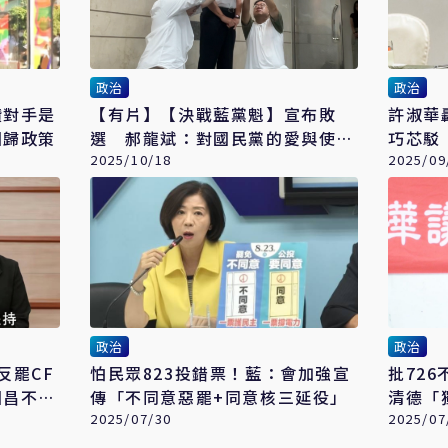
政治
政治
讚對手是
【有片】【決戰藍黨魁】宣布敗
許淑華
回歸政策
選 郝龍斌：對國民黨的愛與使命
巧芯駁
感不變
2025/10/18
2025/09
政治
政治
反罷CF
怕民眾823投錯票！藍：會加強宣
批72
國昌不是
傳「不同意惡罷+同意核三延役」
清德「
2025/07/30
法補選
2025/07