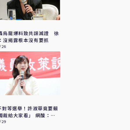
轟烏龍爆料致共諜滅證 徐
：沒揭露根本沒有要抓
/26
6不對等選舉！許淑華竟要賴
獨裁給大家看」 網酸：無
在崩潰
/29