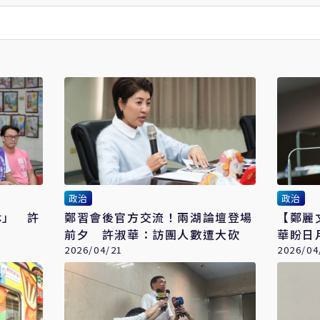
政治
政治
休」 許
鄭習會後官方交流！兩湖論壇登場
【鄭麗
前夕 許淑華：訪團人數遭大砍
華盼日
2026/04/21
產外銷
2026/04