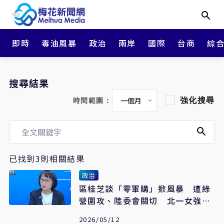
即時
毒油風暴
政治
兩岸
國際
台商
綜
搜尋結果
強化搜尋
時間範圍：
已找到3則相關結果
政治
區桂芝談「零軍購」掀風暴 遭綠
營圍攻、陸委會關切 北一女強
調：未違反校規
2026/05/12