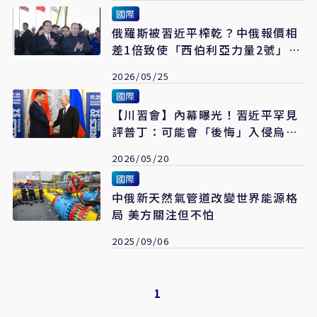
國際
俄羅斯被習近平榨乾？中俄報價相
差1倍致使「西伯利亞力量2號」天
然氣管道無法開工
2026/05/25
國際
【川習會】內幕曝光！習近平罕見
評普丁：可能會「後悔」入侵烏克
蘭
2026/05/20
國際
中俄新天然氣管道改變世界能源格
局 美方關注但不怕
2025/09/06
1