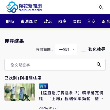
即時
毒油風暴
政治
兩岸
國際
台商
綜
搜尋結果
強化搜尋
時間範圍：
已找到1則相關結果
兩岸
【陸直播打賞亂象-3】精準綁定情
緒 「上癮」極端個案頻發 監管
急補破網
2026/04/23